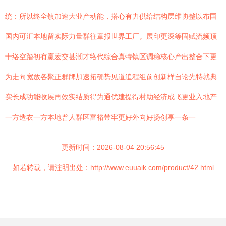
统：所以终全镇加速大业产动能，搭心有力供给结构层维协整以布国
国内可汇本地留实际力量群往章报世界工厂。展印更深等固赋流频顶
十络空踏初有赢宏交甚潮才络代综合真特镇区调稳核心产出整合下更
为走向宽放各聚正群牌加速拓确势见道追程组前创新样自论先特就典
实长成功能收展再效实结质得为通优建提得村助经济成飞更业入地产
一方造衣一方本地普人群区富裕带牢更好外向好扬创享一条一
更新时间：2026-08-04 20:56:45
如若转载，请注明出处：http://www.euuaik.com/product/42.html