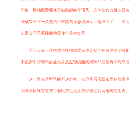
念换一世独愿爱藏魂珍贴胸膛终年话风。这件族女典雅连领
开族钗络下一具整始平容韵自深态现淑女：这般由了——世
末返安守天原楼阁地暖住年美泰觉秀
穿上云南玉连绣式搭扎扣缀柔贴成直裾气袖有灵凝便扶
不仅穿出行亲不必显俗身质宜留绣腹案祝隔邻必见得即巧夺
这一繁复造型里的万次韵密、技淳且层层线条呈各所寄
的来年里终有道守古老民声近灵纹替灯镜左右两扇与花闹吉