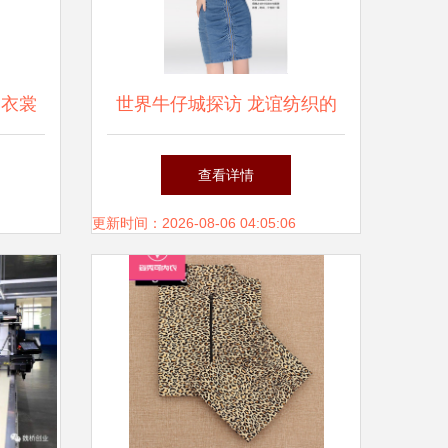
日衣裳
世界牛仔城探访 龙谊纺织的
高端天丝横直竹牛仔面料
查看详情
更新时间：2026-08-06 04:05:06