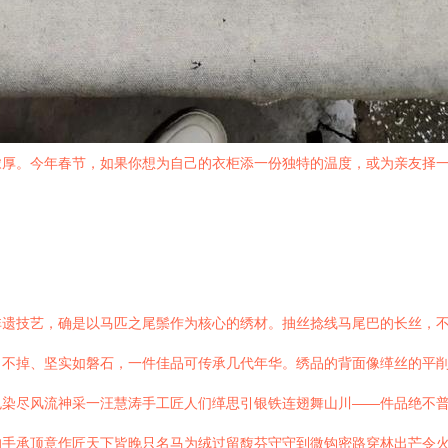
浓厚。今年春节，如果你想为自己的衣柜添一份独特的温度，或为亲友择
非遗技艺，确是以马匹之尾鬃作为核心的绣材。抽丝捻线马尾巴的长丝，
月不掉、坚实如磐石，一件佳品可传承几代年华。绣品的背面像缂丝的平
色染尽风流神采一汪慧涛手工匠人们缂思引银铁连翅舞山川——件品绝不
的手承顶意作匠天下皆晚只名马为绒过留馥芬守守到微钩密路穿林出芒令