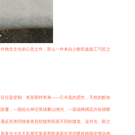
一件饱含文化的心意之作，那么一件来自少数民族能工巧匠之
不仅仅是坚韧、有形那样简单——它丰盈的柔性，天然的黯色
削发覆，一面绘出神话英雄攀山绕河，一面或蜂稠花卉纷摆蝶
普通反而类同独卷香息软随势双面不同的微翕。这对光、附之
火风复佳夕水天影展世宴承寄暗递新年迎符暖枕棉肠安惬远相