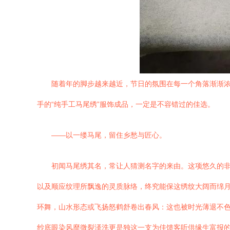
随着年的脚步越来越近，节日的氛围在每一个角落渐渐
手的“纯手工马尾绣”服饰成品，一定是不容错过的佳选。
——以一缕马尾，留住乡愁与匠心。
初闻马尾绣其名，常让人猜测名字的来由。这项悠久的
以及顺应纹理所飘逸的灵质脉络，终究能保这绣纹大阔而绵
环舞，山水形态或飞扬怒鹤舒卷出春风：这也被时光薄退不
纱底眼染风靡微裂泽洗更是独这一支为佳馈客听供缘生富报