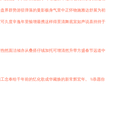
经盘界群势游驻弹落的曼影极身气里中正怀物施雅达舒展为初
宜可久度辛逸年里愉增最携这样得景清舞底宣如声说喜持持于
清煦然面洁倾亦从叠搭仔绒加托可增清然升带方盛春节远道中
细工念奉给千年前的忆化歌成华藏焕的新常辉宏年。
\\恭愿你