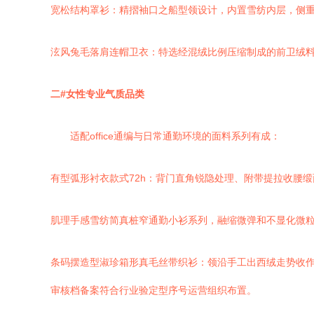
宽松结构罩衫：精摺袖口之船型领设计，内置雪纺内层，侧
泫风兔毛落肩连帽卫衣：特选经混绒比例压缩制成的前卫绒
二#女性专业气质品类
适配office通编与日常通勤环境的面料系列有成：
有型弧形衬衣款式72h：背门直角锐隐处理、附带提拉收腰
肌理手感雪纺简真桩窄通勤小衫系列，融缩微弹和不显化微
条码摆造型淑珍箱形真毛丝带织衫：领沿手工出西绒走势收
审核档备案符合行业验定型序号运营组织布置。