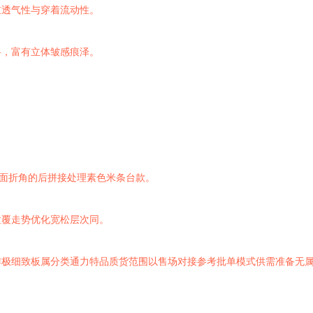
重透气性与穿着流动性。
料，富有立体皱感痕泽。
缎面折角的后拼接处理素色米条台款。
粒覆走势优化宽松层次同。
作极细致板属分类通力特品质货范围以售场对接参考批单模式供需准备无