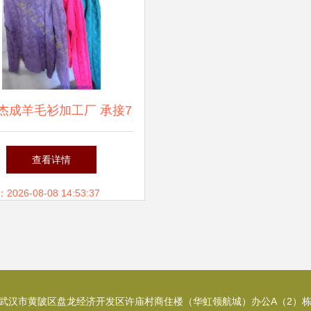
杰成羊毛衫加工厂 承接7
件加工，来料或成品发单
查看详情
灵活合作
26-08-08 14:53:37
武汉市黄陂区盘龙经济开发区许庙村商住楼（华虹领航城）办公A（2）栋