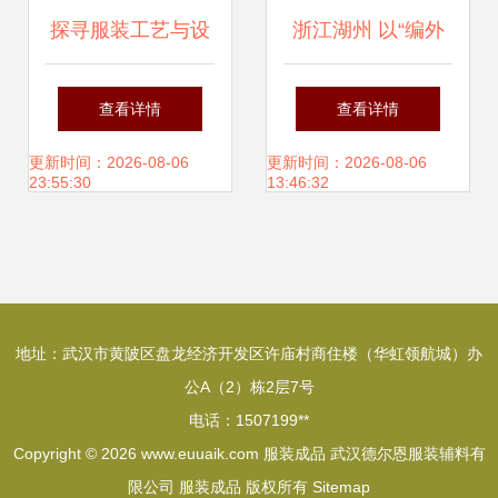
探寻服装工艺与设
浙江湖州 以“编外
计的教育机会——
车间”织就“童装名
查看详情
查看详情
《女装纸样与工
镇”新篇章
更新时间：2026-08-06
更新时间：2026-08-06
23:55:30
13:46:32
艺》培训公开课资
讯
地址：武汉市黄陂区盘龙经济开发区许庙村商住楼（华虹领航城）办
公A（2）栋2层7号
电话：1507199**
Copyright © 2026
www.euuaik.com
服装成品
武汉德尔恩服装辅料有
限公司
服装成品
版权所有
Sitemap