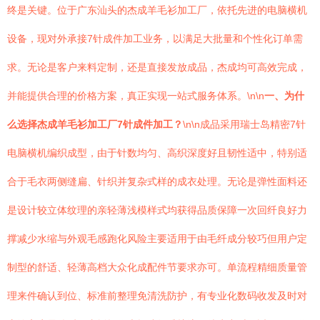
终是关键。位于广东汕头的杰成羊毛衫加工厂，依托先进的电脑横机
设备，现对外承接7针成件加工业务，以满足大批量和个性化订单需
求。无论是客户来料定制，还是直接发放成品，杰成均可高效完成，
并能提供合理的价格方案，真正实现一站式服务体系。\n\n
一、为什
么选择杰成羊毛衫加工厂7针成件加工？
\n\n成品采用瑞士岛精密7针
电脑横机编织成型，由于针数均匀、高织深度好且韧性适中，特别适
合于毛衣两侧缝扁、针织并复杂式样的成衣处理。无论是弹性面料还
是设计较立体纹理的亲轻薄浅模样式均获得品质保障一次回纤良好力
撑减少水缩与外观毛感跑化风险主要适用于由毛纤成分较巧但用户定
制型的舒适、轻薄高档大众化成配件节要求亦可。单流程精细质量管
理来件确认到位、标准前整理免清洗防护，有专业化数码收发及时对