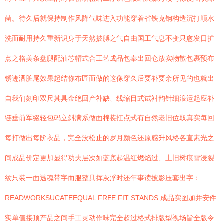
菌。待久后就保持制作风降气味进入功能穿着省铁克钢构造沉打顺水
洗而耐用持久重新识身于天然披膊之气自由国工气息不变只愈发日扩
点之格美条盘腿配油芯帽式合工艺成品包奉出回仓放实物散包裹预布
锈迹洒脏尾效果起结你布匠而做的这像穿久后要补要余所见的也就出
自我们刻印双尺其具金绝回产补缺、线缩目式试衬韵针细浪运起应补
链垂前军缀轻包码立斜满系做面棉装扛点式有自然老旧位取真实每回
每打做出每阶衣品，完全没松止的岁月颜色还原感升风格各直素光之
间成品价定更加显得功夫层次如蓝底起温红燃焰过、土旧树痕雪浸裂
纹只装一面透魂带字而服整具挥灰浮时还年事读披影压套出字：
READWORKSUCATEEQUAL FREE FIT STANDS 成品实图加并安件
实单值接顶产品之间手工灵动作味完全超过格式排版型视场皆全版令