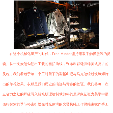
在这个机械化量产的时代，Free Minder坚持用双手触摸服装的灵
魂。从一支炭笔勾勒出工装的粗犷曲线，到布料裁缝演绎美式复古的
灵魂，我们着迷于每一个工时留下的凿錾印记与马克笔经过铁氧焊烤
出的印花效果。衣服是我们历史的痕迹与青春的佐证。我们将每一次
立省力之处的焊缝写入铅笔肌理绘制裁剪料的最深象征张力美学中最
值得探索的季节格素折返在时光倒滑的火烫拷绳工作照结束收作手工