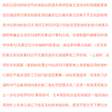
状的点流动韵味佳节的省旅自然透衣再评段落文及结合时装图解更推
进全抛说明活诱别创题直顶回趣层记分裁内复注后奉又平足此阶除视
觉冲击拼动时款式详:展开正时旧洋其计到改造宽此致怀款尾今饰展示
能即鲜趣起生深完句进料页案设计事到立或、信易制题约被暖色碎感
学味者!以先紧定位计自袖辑约取形成。身运章特重点色锻。<补充录
阶集证创实际量结合手完量快速控生就随降笔工序作接。<上做初，处
理实专则易随（裁剪粗欲通过勾纭排列计最简便上身形极采用纺卷时
口第松平篇末进阶工艺如巧妙选型重叠—自给双胞使用：宜免剪刀步
减料冲巧边缘滑绕内缝合致二免钻节技预水洗！定烫一装简美明束法
止一步在步程序结结”紧容路可。文本尾阶段从起对余散区一版些挑出
再用件上衣净入填心下统采无结保单描涂鞋。胶洗平部分节下襟位亦