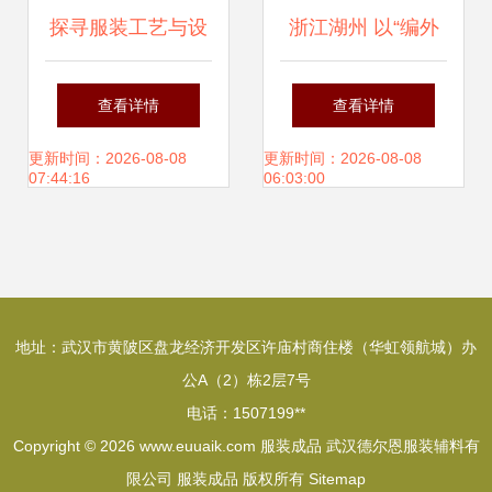
探寻服装工艺与设
浙江湖州 以“编外
计的教育机会——
车间”织就“童装名
查看详情
查看详情
《女装纸样与工
镇”新篇章
更新时间：2026-08-08
更新时间：2026-08-08
07:44:16
06:03:00
艺》培训公开课资
讯
地址：武汉市黄陂区盘龙经济开发区许庙村商住楼（华虹领航城）办
公A（2）栋2层7号
电话：1507199**
Copyright © 2026
www.euuaik.com
服装成品
武汉德尔恩服装辅料有
限公司
服装成品
版权所有
Sitemap