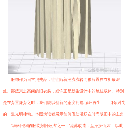
服饰作为日常消费品，往往随着潮流流转而被搁置在衣柜最深
处。那些束之高阁的旧衣裳，或许正是新生设计中的绝佳载体。特别
是在弃置廉弃之时，我们能以创新的态度拥抱‘循环再生’——引领时尚
的一道光明律动。本图为读者展示如何借助活跃在时尚版图中的主角
——‘华丽回归的服装剪旧做法’之一，‘流苏改造，盘身换仙风’。以此